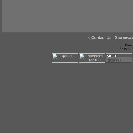
<
Contact Us
-
Stormwa
Power
Copyrigh