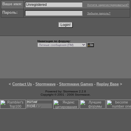
Ваше имя:
Хотите зарегистрироваться?
Пароль:
Забыли пароль?
Навигация по форуму:
<
Contact Us
-
Stormwave
-
Stormwave Games
-
Replay Base
>
Powered by: Stormwave 2.2.8
Copyright © 2001 - 2006 Stormwave.