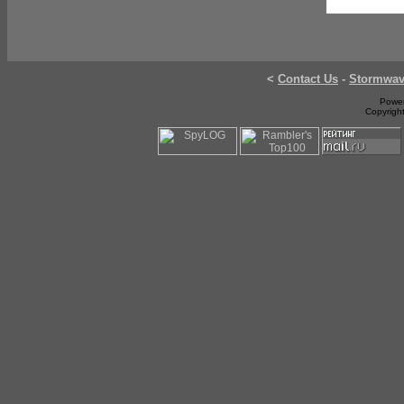
<
Contact Us
-
Stormwa
Power
Copyrigh