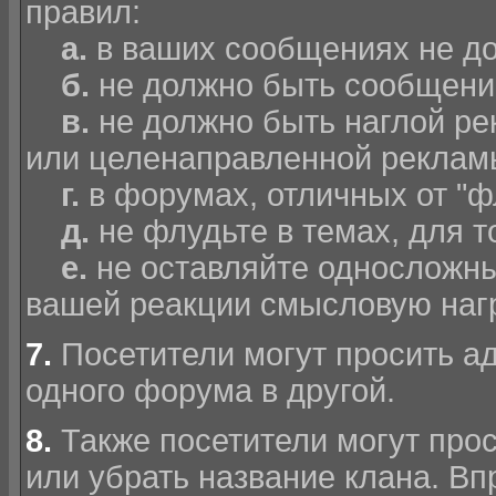
правил:
а.
в ваших сообщениях не д
б.
не должно быть сообщени
в.
не должно быть наглой р
или целенаправленной реклам
г.
в форумах, отличных от "
д.
не флудьте в темах, для т
е.
не оставляйте односложны
вашей реакции смысловую наг
7.
Посетители могут просить а
одного форума в другой.
8.
Также посетители могут прос
или убрать название клана. Вп