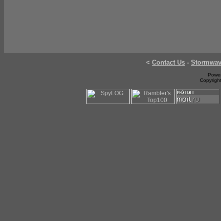
<
Contact Us
-
Stormwa
Power
Copyrigh