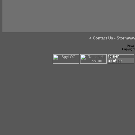
<
Contact Us
-
Stormwa
Power
Copyrigh