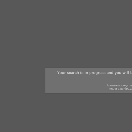
Your search is in progress and you will 
Нажмите сюда, ч
(если ваш брау