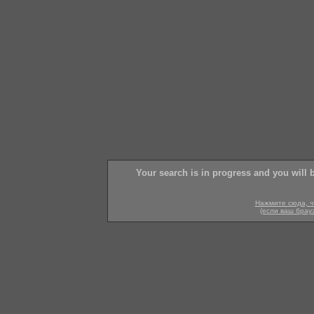
Your search is in progress and you will 
Нажмите сюда, ч
(если ваш брау