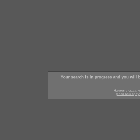
Your search is in progress and you will 
Нажмите сюда, ч
(если ваш брау