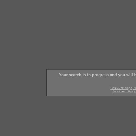
Your search is in progress and you will 
Нажмите сюда, ч
(если ваш брау