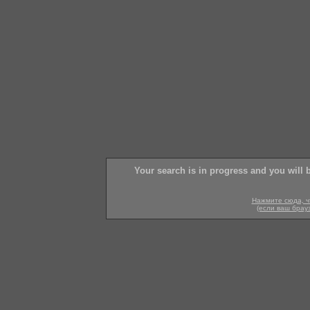
Your search is in progress and you will 
Нажмите сюда, ч
(если ваш брау