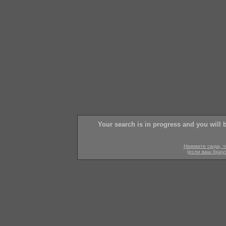
Your search is in progress and you will 
Нажмите сюда, ч
(если ваш брау