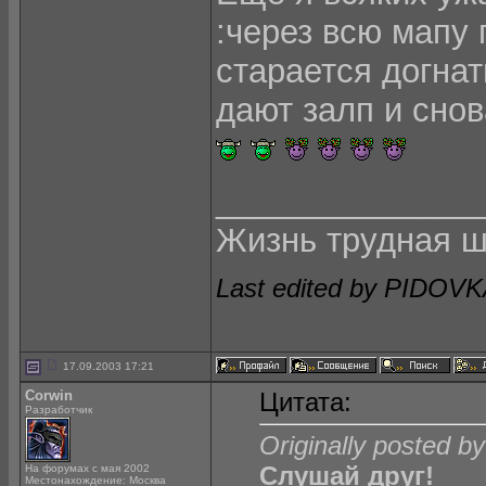
:через всю мап
старается догнать
дают залп и снов
______________
Жизнь трудная ш
Last edited by PIDOVK
17.09.2003 17:21
Corwin
Цитата:
Разработчик
Originally posted 
Слушай друг!
На форумах с мая 2002
Местонахождение: Москва