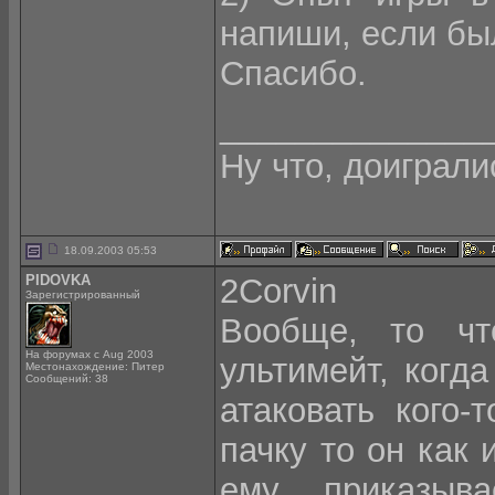
напиши, если бы
Спасибо.
______________
Ну что, доиграли
18.09.2003 05:53
PIDOVKA
2Corvin
Зарегистрированный
Вообще, то чт
На форумах с Aug 2003
ультимейт, когд
Местонахождение: Питер
Сообщений: 38
атаковать кого-
пачку то он как 
ему приказыв