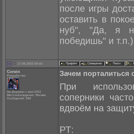
после игры дост
оставить в покое
нуб", "Да, я 
победишь" и т.п.
17.09.2003 09:40
Corwin
Зачем порталиться
Разработчик
При использо
На форумах с мая 2002
соперники част
Местонахождение: Москва
Сообщений: 586
вдвоём на защиту
РТ: