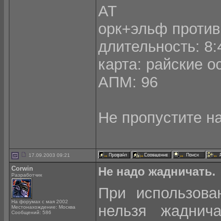
АТ
орк+эльф против
длительность: 8:
карта: райские о
АПМ: 96
Не пропустите н
17.09.2003 09:21
Corwin
Не надо жадничать.
Разработчик
При использова
На форумах с мая 2002
нельзя жаднич
Местонахождение: Москва
Сообщений: 586