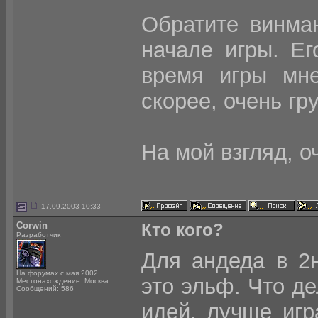
Обратите винма
начале игры. Ег
время игры мн
скорее, очень гр
На мой взгляд, о
17.09.2003 10:33
Corwin
Кто кого?
Разработчик
Для андеда в 2
На форумах с мая 2002
это эльф. Что де
Местонахождение: Москва
Сообщений: 586
идей, лучше игр