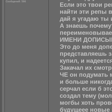
Сообщений: 586
Если это твои ре
найти эти репы в
дай я угадаю ты 
А знаешь почему? 
переименовывае
ИМЕНИ ДОПИСЫВАТЬ 
Это до меня допе
представляешь з
купил, и надеетс
Закачал их смотр
ЧЕ он подумать м
и больше никогда
серчал если б эт
создал тему (мол
могбы хоть пров
будущеее новые 