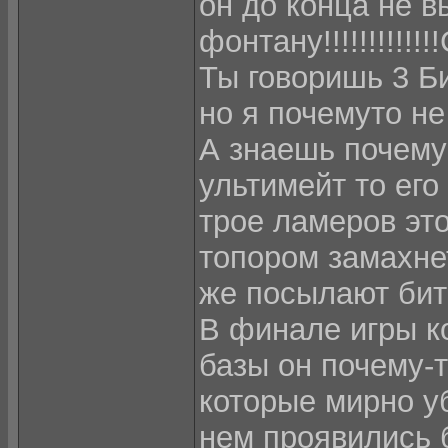
он до конца не в
фонтану!!!!!!!!!!
Ты говоришь 3 Би
но я почемуто не
А знаешь почему?
ультимейт то его д
трое ламеров этог
топором замахнет
же посылают бить
В финале игры к
базы он почему-т
которые мирно у
нем проявились 