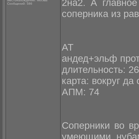
2на2. А главное
Местонахождение: Москва
Сообщений: 586
соперника из ра
АТ
андед+эльф прот
длительность: 26
карта: вокруг да
АПМ: 74
Соперники во вр
умеющими нубам