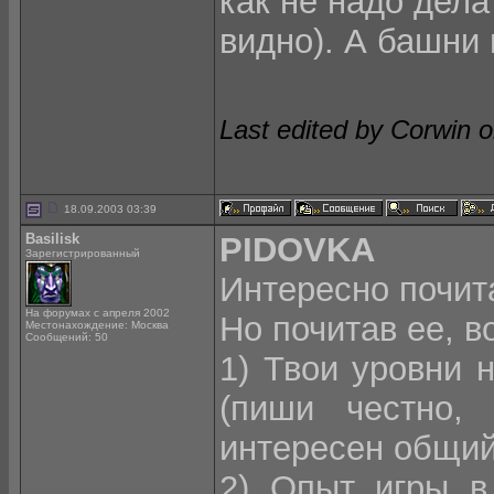
как не надо дела
видно). А башни 
Last edited by Corwin 
18.09.2003 03:39
Basilisk
PIDOVKA
Зарегистрированный
Интересно почита
На форумах с апреля 2002
Но почитав ее, в
Местонахождение: Москва
Сообщений: 50
1) Твои уровни 
(пиши честно, 
интересен общий
2) Опыт игры в