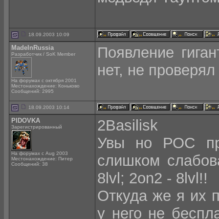
18.09.2003 10:09
MadeInRussia
Появление гиган
Разработчик / SoK Member
нет, не проверя
На форумах с октября 2001
Местонахождение: Коньково
Сообщений: 2995
18.09.2003 10:14
PIDOVKA
2Basilisk
Зарегистрированный
Увы но РОС пр
На форумах с Aug 2003
слишком слабо
Местонахождение: Питер
Сообщений: 38
8lvl; 2on2 - 8lvl!!
Откуда же я их п
у него не беспл