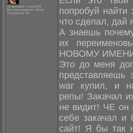
Если это твои 
На форумах с Aug 2003
попробуй найти 
Местонахождение: Питер
Сообщений: 38
что сделал, дай 
А знаешь почему?
их переименов
НОВОМУ ИМЕНИ ДО
Это до меня доп
представляешь з
war купил, и н
репы! Закачал и
не видит! ЧЕ он 
себе закачал и 
сайт! Я бы так 