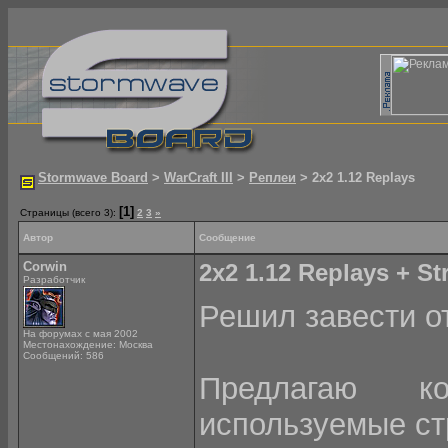
Stormwave Board
>
WarCraft III
>
Реплеи
> 2x2 1.12 Replays
[1]
Страницы (всего 3):
2
3
»
Автор
Сообщение
Corwin
2x2 1.12 Replays + St
Разработчик
Решил завести о
На форумах с мая 2002
Местонахождение: Москва
Сообщений: 586
Предлагаю ко
используемые ст