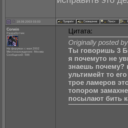
18.09.2003 03:03
Corwin
Цитата:
Разработчик
Originally posted 
Ты говоришь 3 Б
На форумах с мая 2002
Местонахождение: Москва
Сообщений: 586
я почемуто не ув
знаешь почему? п
ультимейт то его 
трое ламеров этог
топором замахнет
посылают бить ка