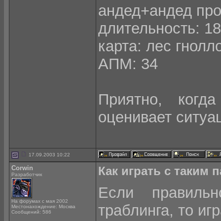
андед+андед про
длительность: 18
карта: лес гнолл
АПМ: 34
Приятно, когд
оценивает ситуа
17.09.2003 10:22
Corwin
Как играть с таким 
Разработчик
Если правильн
На форумах с мая 2002
траблинга, то иг
Местонахождение: Москва
Сообщений: 586