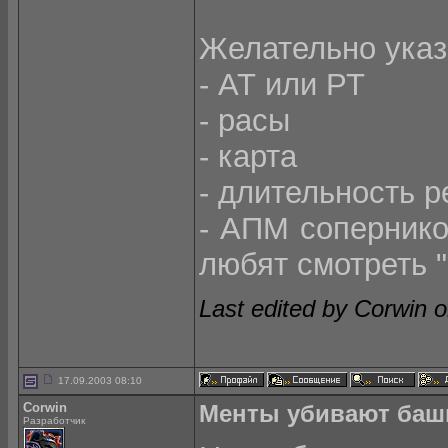
Желательно ука
- АТ или РТ
- расы
- карта
- длительность 
- АПМ сопернико
любят смотреть "
Last edited by Corwin 
17.09.2003 08:10
Corwin
Менты убивают баш
Разработчик