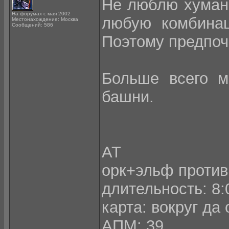
Не люблю хумано
На форумах с мая 2002
любую комбинац
Местонахождение: Москва
Сообщений: 586
Поэтому предпоч
Больше всего м
башни.
АТ
орк+эльф проти
длительность: 8:
карта: вокруг да
АПМ: 39