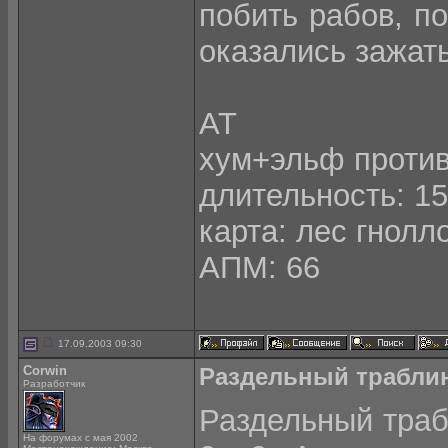
побить рабов, по
оказались зажат
АТ
хум+эльф проти
длительность: 15
карта: лес гнолл
АПМ: 66
17.09.2003 09:30
Corwin
Раздельный траблин
Разработчик
Раздельный траб
На форумах с мая 2002