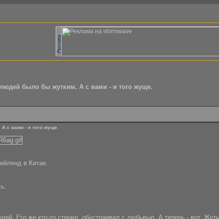
 людей было бы жутким. А с вами - и того жуще.
А с вами - и того жуще.
ейленд в Китае.
ь:
ей. Его же кто-то строил, обустраивал с любьвью. А теперь - вот. Жуть