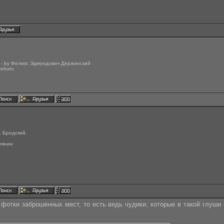
" - by Феликс Эдмундович Держинский
ifeform
. Бродский.
лянин
фотки заброшенных мест, то есть ведь чудики, которые в такой глуши 