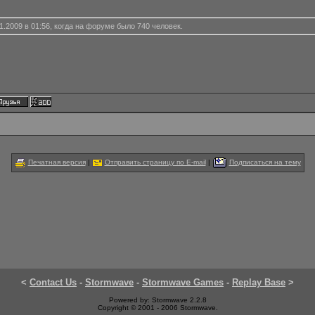
.2009 в 01:56, когда на форуме было 740 человек.
Печатная версия
|
Отправить страницу по E-mail
|
Подписаться на тему
<
Contact Us
-
Stormwave
-
Stormwave Games
-
Replay Base
>
Powered by: Stormwave 2.2.8
Copyright © 2001 - 2006 Stormwave.