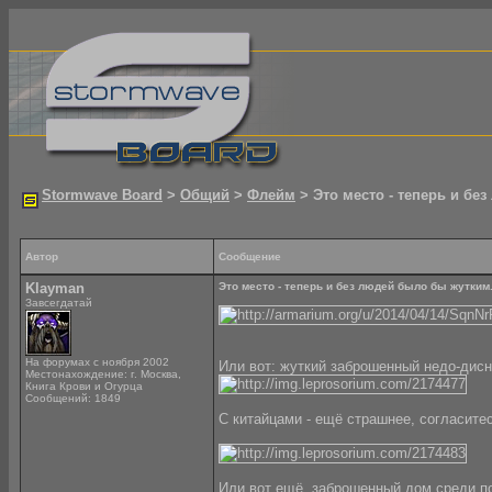
Stormwave Board
>
Общий
>
Флейм
> Это место - теперь и без
Автор
Сообщение
Klayman
Это место - теперь и без людей было бы жутким. 
Завсегдатай
На форумах с ноября 2002
Или вот: жуткий заброшенный недо-дисн
Местонахождение: г. Москва,
Книга Крови и Огурца
Сообщений: 1849
С китайцами - ещё страшнее, согласитес
Или вот ещё, заброшенный дом среди пол