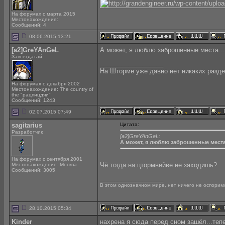
На форумах с марта 2015
Местонахождение:
Сообщений: 4
08.06.2015 13:21
[a2]GreYAnGeL
А может, я люблю заброшенные места....
Завсегдатай
__________________
На Шторме уже давно нет никаких разде
На форумах с декабря 2002
Местонахождение: The country of
the "рацпицдяи"
Сообщений: 1243
02.07.2015 07:49
sagitarius
Цитата:
Разработчик
[a2]GreYAnGeL:
А может, я люблю заброшенные места..
На форумах с сентября 2001
Чё тогда на цтормвейве не заходишь?
Местонахождение: Москва
Сообщений: 3005
__________________
В этом однозначном мире, нет ничего не оспоримо
28.10.2015 05:34
Kinder
нахрена я сюда перед сном зашёл...тепе