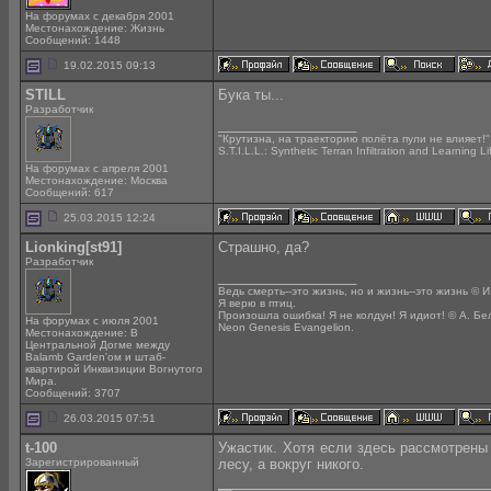
На форумах с декабря 2001
Местонахождение: Жизнь
Сообщений: 1448
19.02.2015 09:13
STILL
Бука ты...
Разработчик
__________________
"Крутизна, на траекторию полёта пули не влияет!
S.T.I.L.L.: Synthetic Terran Infiltration and Learning L
На форумах с апреля 2001
Местонахождение: Москва
Сообщений: 617
25.03.2015 12:24
Lionking[st91]
Страшно, да?
Разработчик
__________________
Ведь смерть--это жизнь, но и жизнь--это жизнь © И
Я верю в птиц.
Произошла ошибка! Я не колдун! Я идиот! © А. Бе
На форумах с июля 2001
Neon Genesis Evangelion.
Местонахождение: В
Центральной Догме между
Balamb Garden'ом и штаб-
квартирой Инквизиции Вогнутого
Мира.
Сообщений: 3707
26.03.2015 07:51
t-100
Ужастик. Хотя если здесь рассмотрены 
Зарегистрированный
лесу, а вокруг никого.