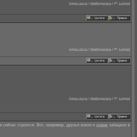
Адрес поста
|
Наябедничать
| IP:
Logged
Адрес поста
|
Наябедничать
| IP:
Logged
Адрес поста
|
Наябедничать
| IP:
Logged
и сейчас строятся. Вот, например, друзья взяли и
домик
забацали в