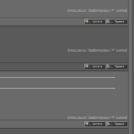
Адрес поста
|
Наябедничать
| IP:
Logged
Адрес поста
|
Наябедничать
| IP:
Logged
Адрес поста
|
Наябедничать
| IP:
Logged