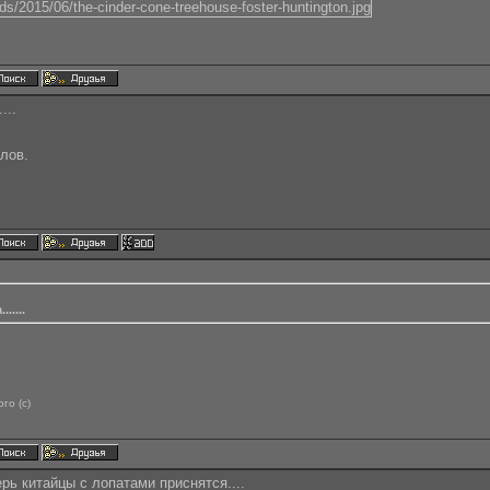
...
лов.
.....
го (с)
рь китайцы с лопатами приснятся....