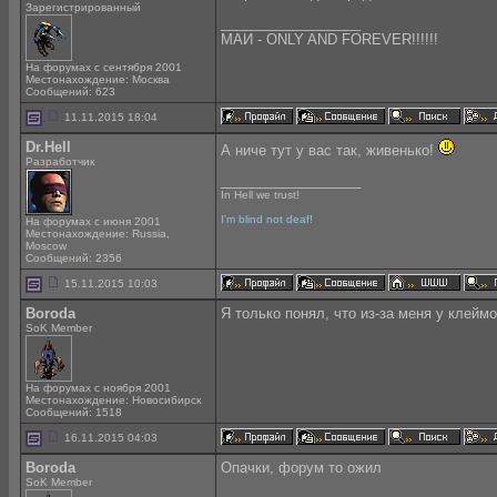
Зарегистрированный
__________________
МАИ - ONLY AND FOREVER!!!!!!
На форумах с сентября 2001
Местонахождение: Москва
Сообщений: 623
11.11.2015 18:04
Dr.Hell
А ниче тут у вас так, живенько!
Разработчик
__________________
In Hell we trust!
I'm blind not deaf!
На форумах с июня 2001
Местонахождение: Russia,
Moscow
Сообщений: 2356
15.11.2015 10:03
Boroda
Я только понял, что из-за меня у клей
SoK Member
На форумах с ноября 2001
Местонахождение: Новосибирск
Сообщений: 1518
16.11.2015 04:03
Boroda
Опачки, форум то ожил
SoK Member