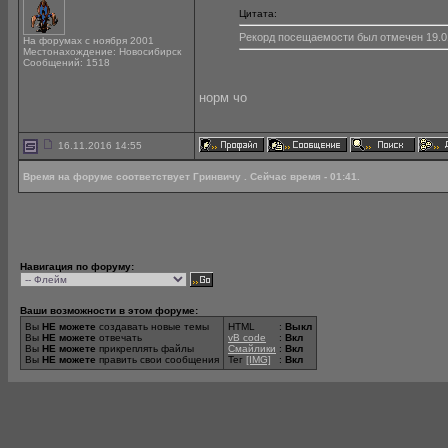
Цитата:
Рекорд посещаемости был отмечен 19.01
На форумах с ноября 2001
Местонахождение: Новосибирск
Сообщений: 1518
норм чо
16.11.2016 14:55
Время на форуме соответствует Гринвичу . Сейчас время - 01:41.
Навигация по форуму:
Ваши возможности в этом форуме:
Вы
НЕ можете
создавать новые темы
HTML
:
Выкл
Вы
НЕ можете
отвечать
vB code
:
Вкл
Вы
НЕ можете
прикреплять файлы
Смайлики
:
Вкл
Вы
НЕ можете
править свои сообщения
Тег
[IMG]
:
Вкл