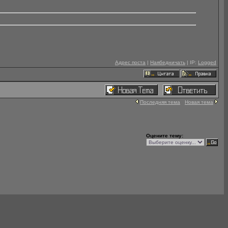
Адрес поста
|
Наябедничать
| IP:
Logged
Последняя тема
Новая тема
Оцените тему: