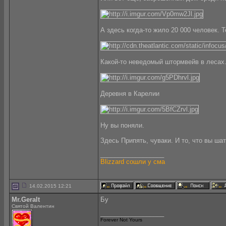
А здесь когда-то жило 20 000 человек. Т
Какой-то неведомый штормвейв в лесах
Деревня в Карелии
Ну вы поняли.
Здесь Припять, чуваки. И то, что вы ша
__________________
Blizzard сошли у сма
14.02.2015 12:21
Mr.Geralt
Бу
Святой Валентин
__________________
Forever Not Yours