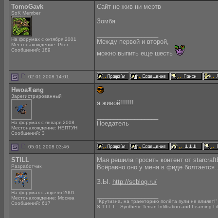
TomoGavk
Сайт не жив ни мертв
SoK Member
Зомбя
__________________
На форумах с октября 2001
Между первой и второй,
Местонахождение: Piter
Сообщений: 189
можно выпить еще шесть
02.01.2008 14:01
Hwoa®ang
Зарегистрированный
я живой!!!!!!!
__________________
На форумах с января 2008
Поедатель
Местонахождение: НЕПТУН
Сообщений: 3
05.01.2008 03:46
STILL
Мая решила просить контент от starcraftb
Разработчик
Всёравно оно у меня в фиде болтается..
З.Ы.
http://scblog.ru/
На форумах с апреля 2001
__________________
Местонахождение: Москва
"Крутизна, на траекторию полёта пули не влияет!
Сообщений: 617
S.T.I.L.L.: Synthetic Terran Infiltration and Learning L