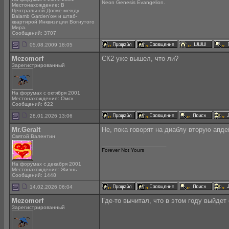
Neon Genesis Evangelion.
Местонахождение: В
Центральной Догме между
Balamb Garden'ом и штаб-
квартирой Инквизиции Вогнутого
Мира.
Сообщений: 3707
05.08.2009 18:05
Mezomorf
СК2 уже вышел, что ли?
Зарегистрированный
На форумах с октября 2001
Местонахождение: Омск
Сообщений: 622
28.01.2026 13:06
Mr.Geralt
Не, пока говорят на диаблу вторую апде
Святой Валентин
__________________
Forever Not Yours
На форумах с декабря 2001
Местонахождение: Жизнь
Сообщений: 1448
14.02.2026 06:04
Mezomorf
Где-то вычитал, что в этом году выйдет
Зарегистрированный