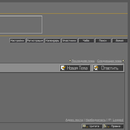
Последняя тема
Следующая тема
Адрес поста
|
Наябедничать
| IP:
Logged