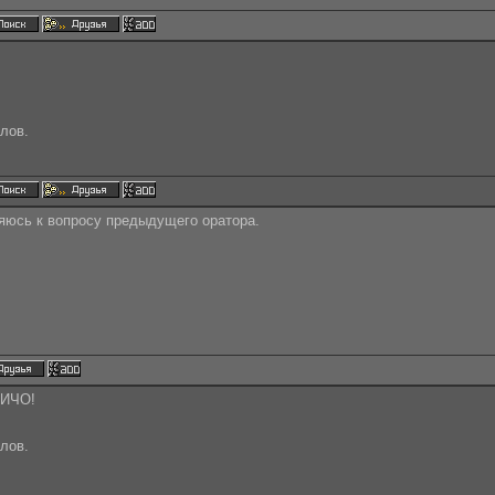
лов.
няюсь к вопросу предыдущего оратора.
 ИЧО!
лов.