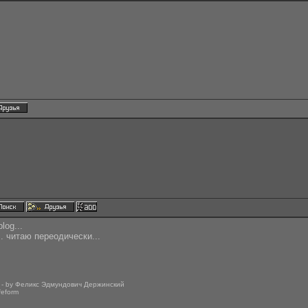
log...
. читаю переодически...
" - by Феликс Эдмундович Держинский
ifeform