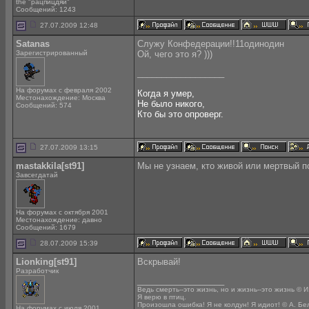
the "рацпицдяи"
Сообщений: 1243
27.07.2009 12:48
Satanas
Служу Конфедерации!!11одинодин
Зарегистрированный
Ой, чего это я? )))
__________________
На форумах с февраля 2002
Когда я умер,
Местонахождение: Москва
Не было никого,
Сообщений: 574
Кто бы это опроверг.
27.07.2009 13:15
mastakkila[st91]
Мы не узнаем, кто живой или мертвый по
Завсегдатай
На форумах с октября 2001
Местонахождение: давно
Сообщений: 1679
28.07.2009 15:39
Lionking[st91]
Вскрывай!
Разработчик
__________________
Ведь смерть--это жизнь, но и жизнь--это жизнь © И
Я верю в птиц.
Произошла ошибка! Я не колдун! Я идиот! © А. Бе
На форумах с июля 2001