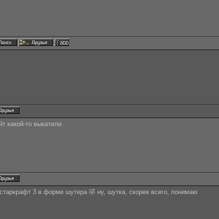
йт какой-то выкатили
 старкрафт 3 в форме шутера 🤣 ну, шутка, скорее всего, понимаю