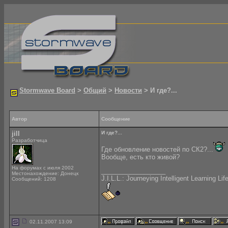
Stormwave Board
>
Общий
>
Новости
> И где?...
Автор
Сообщение
jill
И где?...
Разработчица
Где обновление новостей по СК2?...
Вообще, есть кто живой?
На форумах с июля 2002
__________________
Местонахождение: Донецк
J.I.L.L.: Journeying Intelligent Learning Lif
Сообщений: 1208
02.11.2007 13:09