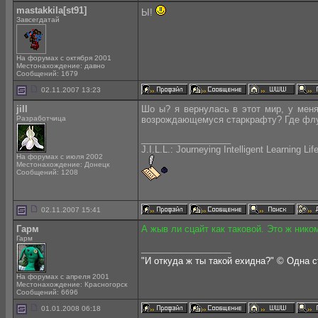
mastakkila[st91]
Ы!
Завсегдатай
На форумах с октября 2001
Местонахождение: давно
Сообщений: 1679
02.11.2007 13:23
jill
Шо ы? я вернулась в этот мир, у меня
Разработчица
возрождающемуся старкрафту? Где флуд
__________________
J.I.L.L.: Journeying Intelligent Learning Lif
На форумах с июля 2002
Местонахождение: Донецк
Сообщений: 1208
02.11.2007 15:41
Гарм
А жыв ли сцайт как таковой. Это ж нико
Гарм
__________________
"И откуда ж ты такой ехидна?" © Одна 
На форумах с апреля 2001
Местонахождение: Красногорск
Сообщений: 6696
01.01.2008 06:18