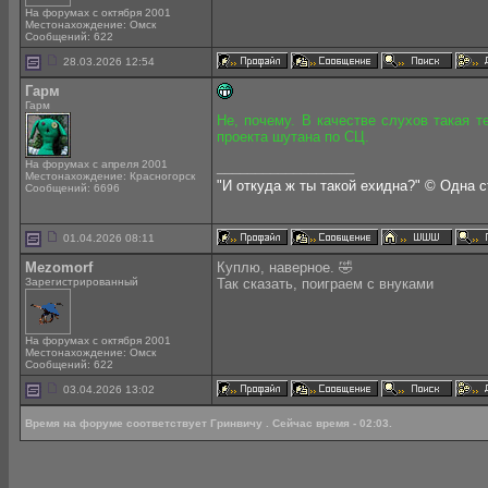
На форумах с октября 2001
Местонахождение: Омск
Сообщений: 622
28.03.2026 12:54
Гарм
Гарм
Не, почему. В качестве слухов такая 
проекта шутана по СЦ.
На форумах с апреля 2001
__________________
Местонахождение: Красногорск
"И откуда ж ты такой ехидна?" © Одна 
Сообщений: 6696
01.04.2026 08:11
Mezomorf
Куплю, наверное. 🤣
Зарегистрированный
Так сказать, поиграем с внуками
На форумах с октября 2001
Местонахождение: Омск
Сообщений: 622
03.04.2026 13:02
Время на форуме соответствует Гринвичу . Сейчас время - 02:03.