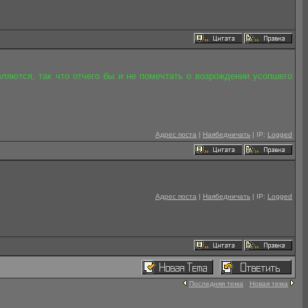
ляются, так что отчего бы и не помечтать о возрождении усопшего
Адрес поста
|
Наябедничать
| IP:
Logged
Адрес поста
|
Наябедничать
| IP:
Logged
Последняя тема
Новая тема