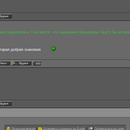
тема подымалась. Считается, что нынешние блящерицы будто бы исправ
старая добрая знакомая
Печатная версия
|
Отправить страницу по E-mail
|
Подписаться на тему