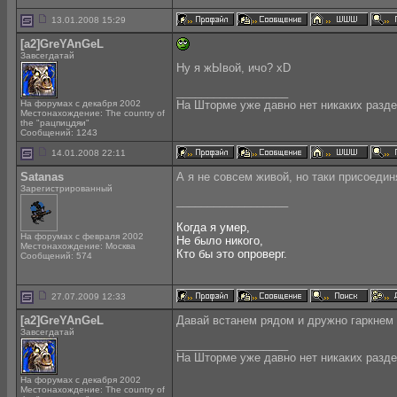
13.01.2008 15:29
[a2]GreYAnGeL
Завсегдатай
Ну я жЫвой, ичо? xD
__________________
На форумах с декабря 2002
На Шторме уже давно нет никаких разде
Местонахождение: The country of
the "рацпицдяи"
Сообщений: 1243
14.01.2008 22:11
Satanas
А я не совсем живой, но таки присоеди
Зарегистрированный
__________________
Когда я умер,
На форумах с февраля 2002
Не было никого,
Местонахождение: Москва
Кто бы это опроверг.
Сообщений: 574
27.07.2009 12:33
[a2]GreYAnGeL
Давай встанем рядом и дружно гаркнем
Завсегдатай
__________________
На Шторме уже давно нет никаких разде
На форумах с декабря 2002
Местонахождение: The country of