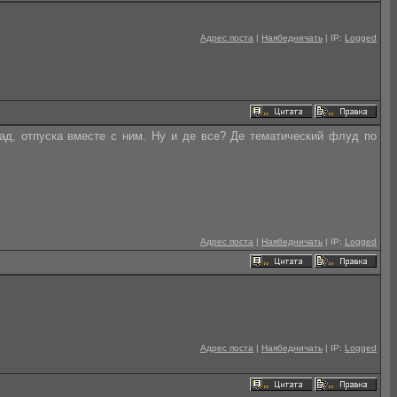
Адрес поста
|
Наябедничать
| IP:
Logged
ад, отпуска вместе с ним. Ну и де все? Де тематический флуд по
Адрес поста
|
Наябедничать
| IP:
Logged
Адрес поста
|
Наябедничать
| IP:
Logged