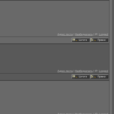
Адрес поста
|
Наябедничать
| IP:
Logged
Адрес поста
|
Наябедничать
| IP:
Logged
Адрес поста
|
Наябедничать
| IP:
Logged