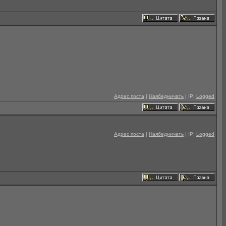
Адрес поста
|
Наябедничать
| IP:
Logged
Адрес поста
|
Наябедничать
| IP:
Logged