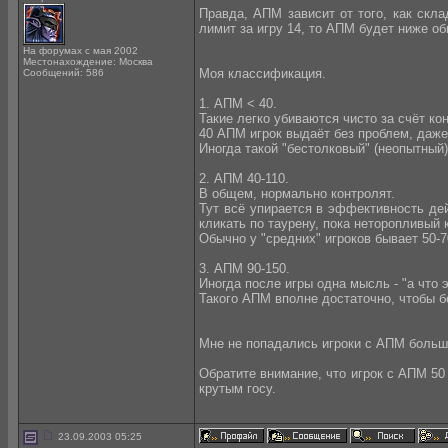
Правда, АПМ зависит от того, как скл
лимит за игру 14, то АПМ будет ниже об
На форумах с мая 2002
Местонахождение: Москва
Моя классификация.
Сообщений: 586
1. АПМ < 40.
Такие легко убиваются чисто за счёт ко
40 АПМ игрок выдаёт без проблем, даже 
Иногда такой "бестолковый" (неопытный
2. АПМ 40-110.
В общем, нормально контролят.
Тут всё упирается в эффективность дей
кликать по таурену, пока неторопливый к
Обычно у "средних" игроков бывает 50-70
3. АПМ 90-150.
Иногда после игры одна мысль - "а что 
Такого АПМ вполне достаточно, чтобы б
Мне не попадались игроки с АПМ больше 
Обратите внимание, что игрок с АПМ 50 
крутым госу.
23.09.2003 05:25