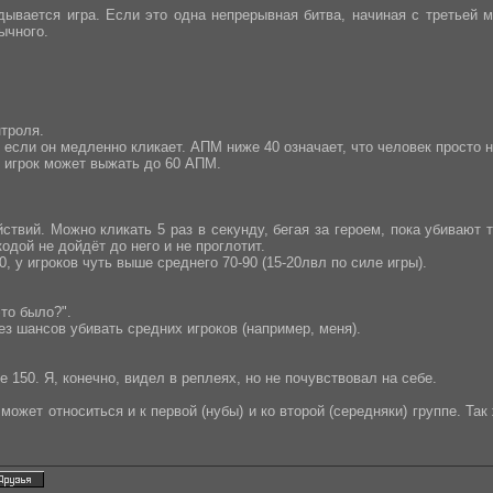
адывается игра. Если это одна непрерывная битва, начиная с третьей 
ычного.
нтроля.
если он медленно кликает. АПМ ниже 40 означает, что человек просто н
) игрок может выжать до 60 АПМ.
ствий. Можно кликать 5 раз в секунду, бегая за героем, пока убивают
одой не дойдёт до него и не проглотит.
, у игроков чуть выше среднего 70-90 (15-20лвл по силе игры).
это было?".
ез шансов убивать средних игроков (например, меня).
150. Я, конечно, видел в реплеях, но не почувствовал на себе.
может относиться и к первой (нубы) и ко второй (середняки) группе. Та