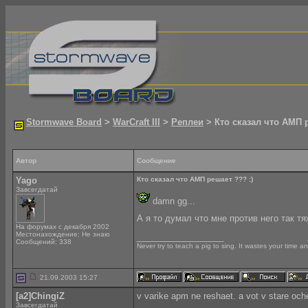
Stormwave Board
>
WarCraft III
>
Реплеи
> Кто сказал что АМП р
Автор
Сообщение
Yago
Кто сказал что АМП решает ??? :)
Завсегдатай
damn gg...
А я то думал что мне против него так т
На форумах с декабря 2002
Местонахождение: Не знаю
__________________
Сообщений: 338
Never try to teach a pig to sing. It wastes your time a
21.09.2003 15:27
[a2]ChingiZ
v varike apm ne reshaet. a vot v stare och
Завсегдатай