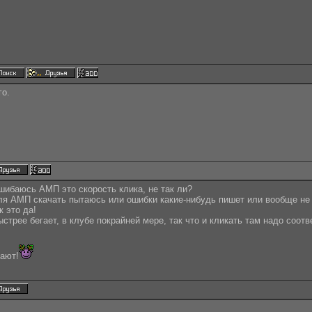
го.
ошибаюсь АМП это скорость клика, не так ли?
ля АМП скачать пытаюсь или ошибки какие-нибудь пишет или вообще не
к это да!
стрее бегает, в клубе покрайней мере, так что и кликать там надо соотв
рают!