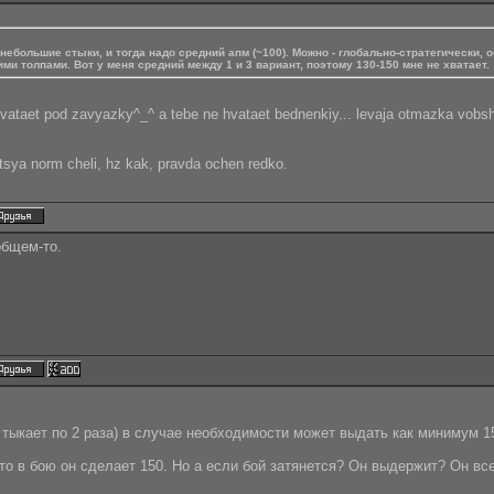
 небольшие стыки, и тогда надо средний апм (~100). Можно - глобально-стратегически,
ми толпами. Вот у меня средний между 1 и 3 вариант, поэтому 130-150 мне не хватает.
aet pod zavyazky^_^ a tebe ne hvataet bednenkiy... levaja otmazka vobshe
sya norm cheli, hz kak, pravda ochen redko.
общем-то.
 тыкает по 2 раза) в случае необходимости может выдать как минимум 1
о в бою он сделает 150. Но а если бой затянется? Он выдержит? Он все з