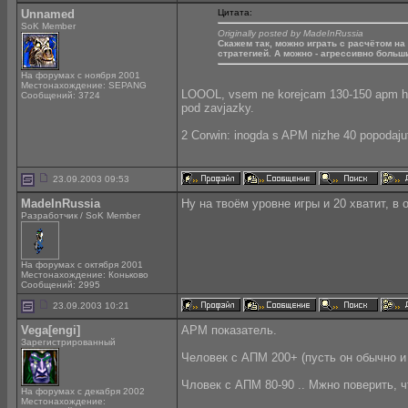
Unnamed
Цитата:
SoK Member
Originally posted by MadeInRussia
Скажем так, можно играть с расчётом на
стратегией. А можно - агрессивно больши
На форумах с ноября 2001
Местонахождение: SEPANG
LOOOL, vsem ne korejcam 130-150 apm hvat
Сообщений: 3724
pod zavjazky.
2 Corwin: inogda s APM nizhe 40 popodajut
23.09.2003 09:53
MadeInRussia
Ну на твоём уровне игры и 20 хватит, в 
Разработчик / SoK Member
На форумах с октября 2001
Местонахождение: Коньково
Сообщений: 2995
23.09.2003 10:21
Vega[engi]
APM показатель.
Зарегистрированный
Человек с АПМ 200+ (пусть он обычно и
Чловек с АПМ 80-90 .. Мжно поверить, чт
На форумах с декабря 2002
Местонахождение: