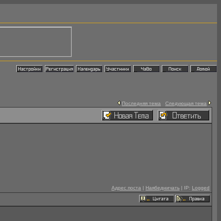
Последняя тема
Следующая тема
Адрес поста
|
Наябедничать
| IP:
Logged