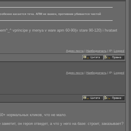
 особенно касается теча. АПМ не важен, противник убивается чистой
m^_^ vprincipe y menya v ware apm 60-90(v stare 90-120) i hvataet
Адрес поста
|
Наябедничать
| IP:
Logged
Адрес поста
|
Наябедничать
| IP:
Logged
50+ нормальных кликов, что не мало.
аметит, он героя отведет, а что у него на базе: строит, заказывает?