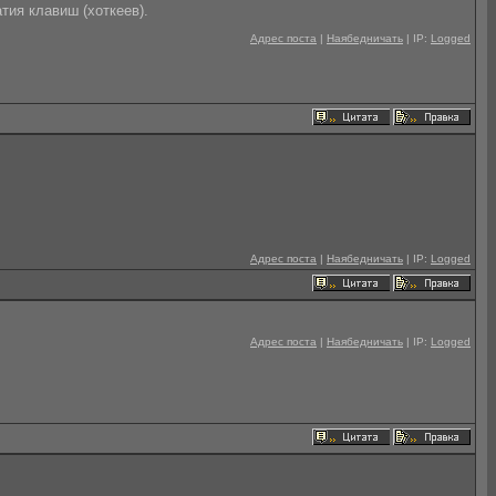
тия клавиш (хоткеев).
Адрес поста
|
Наябедничать
| IP:
Logged
Адрес поста
|
Наябедничать
| IP:
Logged
Адрес поста
|
Наябедничать
| IP:
Logged