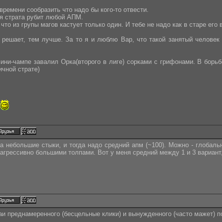
времени сообразить что надо бы кого-то отвести.
ая страта рубит любой АПМ.
 что из групы магов кастует только один. И тебе не надо как в старе ег
ешает, тем лучше. За то я и люблю Вар, что такой занятый человек 
мини-чампе завалил Орка(второго в лиге) сорками с грифонами. В борь
ичной страте)
.
а небольшие стыки, и тогда надо средний апм (~100). Можно - глобаль
 агрессивно большими толпами. Вот у меня средний между 1 и 3 вариант,
и преднамеренного (бесцельные клики) и вынужденного (часто мажет) п