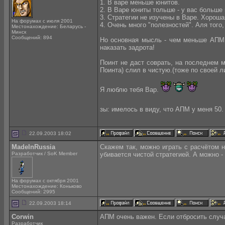
1. В варе меньше юнитов.
2. В Варе юниты тольше - у вас больше 
3. Стратегии не изучены в Варе. Хорош
На форумах с июля 2001
4. Очень много "полезностей". Аля того,
Местонахождение: Беларусь -
Минск
Сообщений: 894
Но основная мысль - чем меньше АПМ р
наказать задрота!
Поинт не даст соврать, на последнем 
Поинта) слил в чистую.(тоже по своей л
Я люблю тебя Вар.
зы: имелось в виду, что АПМ у меня 50
22.09.2003 18:02
MadeInRussia
Скажем так, можно играть с расчётом н
Разработчик / SoK Member
убивается чистой стратегией. А можно -
На форумах с октября 2001
Местонахождение: Коньково
Сообщений: 2995
22.09.2003 18:14
Corwin
АПМ очень важен. Если отбросить случа
Разработчик