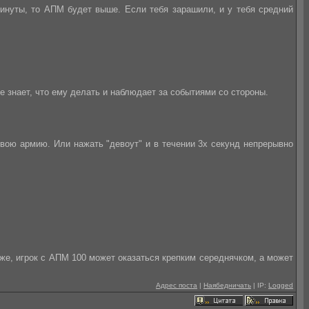
минуты, то АПМ будет выше. Если тебя зарашили, и у тебя средний
е знает, что ему делать и наблюдает за событиями со стороны.
 твою армию. Или нажать "девоут" и в течении 3х секунд непрерывно
к же, игрок с АПМ 100 может оказаться крепким середнячком, а может
Адрес поста
|
Наябедничать
| IP:
Logged