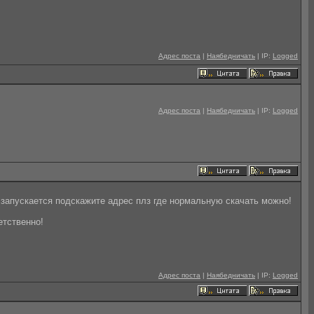
Адрес поста
|
Наябедничать
| IP:
Logged
Адрес поста
|
Наябедничать
| IP:
Logged
 запускается подскажите адрес плз где нормальную скачать можно!
етственно!
Адрес поста
|
Наябедничать
| IP:
Logged