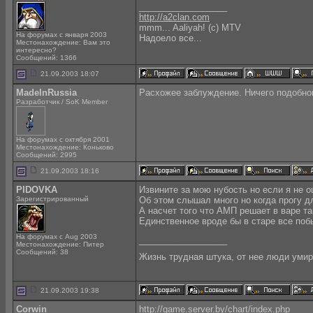
__________________
http://a2clan.com
mmm... Aaliyah! (c) MTV
На форумах с января 2003
Надоело все...
Местонахождение: Вам это
интересно?
Сообщений: 1366
21.09.2003 18:07
MadeInRussia
Расхожее заблуждение. Ничего подобно
Разработчик / SoK Member
На форумах с октября 2001
Местонахождение: Коньково
Сообщений: 2995
21.09.2003 18:16
PIDOVKA
Извините за мою нубость но если я не 
Зарегистрированный
Об этом слышал много но когда прогу д
А насчет того что АМП решает в варе та
Единственное вроде бы в старе все побы
На форумах с Aug 2003
__________________
Местонахождение: Питер
Сообщений: 38
Жизнь трудная штука, от нее люди уми
21.09.2003 19:38
Corwin
http://game.server.by/chart/index.php