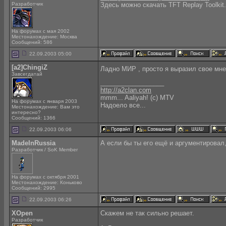
Разработчик
Здесь можно скачать TFT Replay Toolkit
На форумах с мая 2002
Местонахождение: Москва
Сообщений: 586
22.09.2003 05:00
[a2]ChingiZ
Ладно МИР , просто я выразил свое мне
Завсегдатай
__________________
http://a2clan.com
mmm... Aaliyah! (c) MTV
На форумах с января 2003
Надоело все...
Местонахождение: Вам это
интересно?
Сообщений: 1366
22.09.2003 06:06
MadeInRussia
А если бы ты его ещё и аргументировал
Разработчик / SoK Member
На форумах с октября 2001
Местонахождение: Коньково
Сообщений: 2995
22.09.2003 06:26
XOpen
Скажем не так сильно решает.
Разработчик