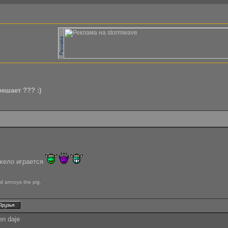
ешает ??? :)
яжело играется
nd annoys the pig.
en daje