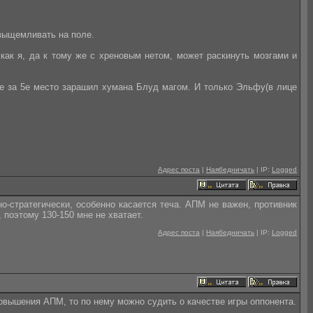
о выщемливать на поле.
как я, да к тому же с хреновым нетом, может раскинуть мозгами и
бе за 5е место зарашил хумана Блуд магом. И только Эльфу(в лице
Адрес поста
|
Наябедничать
| IP:
Logged
но-стратегически, особенно касается теча. АПМ не важен, противник
 поэтому 130-150 мне не хватает.
Адрес поста
|
Наябедничать
| IP:
Logged
овышения АПМ, то по нему можно судить о качестве игры оппонента.