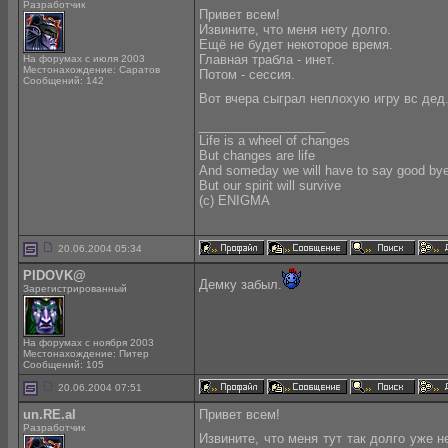
Разработчик
Привет всем!
Извините, что меня нету долго.
Ещё не будет некоторое время.
Главная трабла - инет.
На форумах с июля 2003
Местонахождение: Саратов
Потом - сессия.
Сообщений: 142
Вот вчера сыграл неплохую игру вс дед
__________________
Life is a wheel of changes
But changes are life
And someday we will have to say good by
But our spirit will survive
(с) ENIGMA
20.06.2004 05:34
PIDOVK@
Демку забыл.
Зарегистрированный
На форумах с ноября 2003
Местонахождение: Питер
Сообщений: 105
20.06.2004 07:51
un.RE.al
Привет всем!
Разработчик
Извините, что меня тут так долго уже 