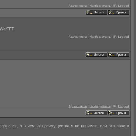
Адрес поста
|
Наябедничать
| IP:
Logged
я WarTFT
Адрес поста
|
Наябедничать
| IP:
Logged
Адрес поста
|
Наябедничать
| IP:
Logged
ight click, а в чем их преимущество я не понимаю, или это просто