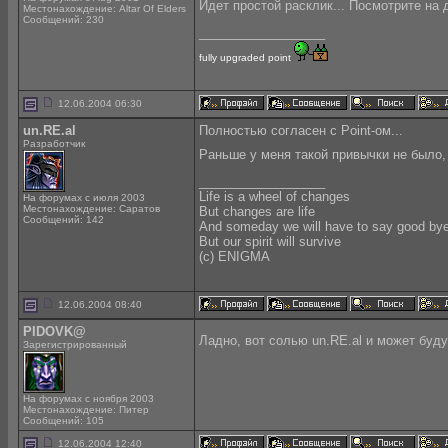
Идет простой расклик... Посмотрите на 
Местонахождение: Altar Of Elders
Сообщений: 230
__________________
fully upgraded point
12.06.2004 06:30
un.RE.al
Полностью согласен с Point-ом...
Разработчик
Раньше у меня такой привычки не было,
__________________
Life is a wheel of changes
На форумах с июля 2003
Местонахождение: Саратов
But changes are life
Сообщений: 142
And someday we will have to say good by
But our spirit will survive
(с) ENIGMA
12.06.2004 08:40
PIDOVK@
Ладно, вот солью un.RE.al и может буд
Зарегистрированный
На форумах с ноября 2003
Местонахождение: Питер
Сообщений: 105
12.06.2004 12:40