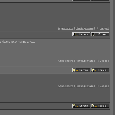
Адрес поста
|
Наябедничать
| IP:
Logged
 в факе все написано...
Адрес поста
|
Наябедничать
| IP:
Logged
Адрес поста
|
Наябедничать
| IP:
Logged