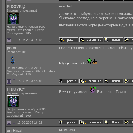
PIDOVK@
need help
Зарегистрированный
Люди кто - нибудь знает как использов
Я скачал последнюю версию -> запускаю
высвечиваются игры (некоторые идут в 
На форумах с ноября 2003
Местонахождение: Питер
Сообщений: 105
15.06.2004 15:18
point
после коннекта заходишь в лан гейм... у 
Разработчик
__________________
fully upgraded point
На форумах с Aug 2001
Местонахождение: Altar Of Elders
Сообщений: 230
15.06.2004 15:48
PIDOVK@
Все получилось!
Биг сенкс Поинт.
Зарегистрированный
На форумах с ноября 2003
Местонахождение: Питер
Сообщений: 105
15.06.2004 16:02
un.RE.al
NE vs UND