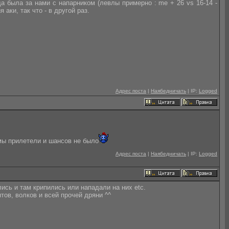
да была за нами с напарником (левлы примерно : me + 26 vs 16-14 -
аки, так что - в другой раз.
Адрес поста
|
Наябедничать
| IP:
Logged
мы прилетели и шансов не было
Адрес поста
|
Наябедничать
| IP:
Logged
лись и там крипились или нападали на них etc.
тов, волков и всей прочей дряни ^^