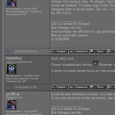
только что сыграл игру. В общем, тако
точно не помню). Я играю под ForZe.Cham
На форумах с июля 2003
Ожидаю инет в конце июня. Так что - cu 
Местонахождение: Саратов
GL HF 2 ALL!
Сообщений: 142
__________________
Life is a wheel of changes
But changes are life
And someday we will have to say good by
But our spirit will survive
(с) ENIGMA
23.06.2004 19:54
PIDOVK@
LooL very LooL...
Зарегистрированный
Очень понравилась битва.
Везение +
У меня похожая битва была но там игр
На форумах с ноября 2003
Местонахождение: Питер
Сообщений: 105
24.06.2004 12:56
un.RE.al
Если бы они текались сильно, то у них 
Разработчик
А так они текаться особо не могли, так
__________________
Life is a wheel of changes
На форумах с июля 2003
But changes are life
Местонахождение: Саратов