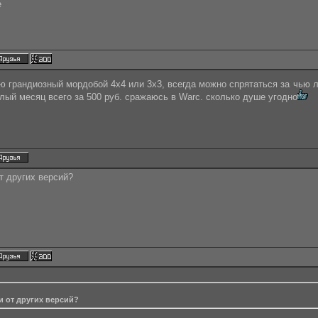
e
аю грандиозный мордобой 4x4 или 3x3, всегда можно спрятаться за чью 
лый месяц всего за 500 руб. сражаюсь в Wаrc. сколько душе угодно
от других версий?
еи от других версий?