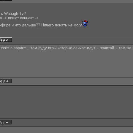
ать Waaagh Tv?
 -> пишет коннект ->
эфире и что дальше?? Ничего понять не могу
себя в варике... там буду игры которые сейчас идут... почитай... там же