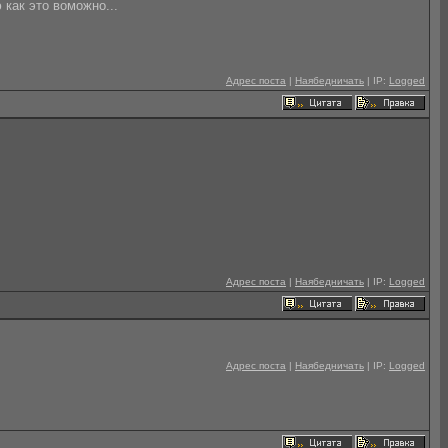
 как это воможно...
Адрес поста
|
Наябедничать
| IP:
Logged
Адрес поста
|
Наябедничать
| IP:
Logged
Адрес поста
|
Наябедничать
| IP:
Logged