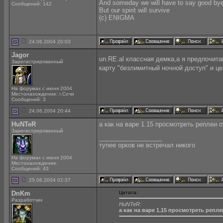
And someday we will have to say good by
Сообщений: 142
But our spirit will survive
(с) ENIGMA
24.06.2004 20:03
Jagor
un.RE.al классная демка,а я предпочит
Зарегистрированный
карту "безлимитный ночной доступ" и це
На форумах с июня 2004
Местонахождение: г.Сочи
Сообщений: 3
24.06.2004 20:44
HuNTeR
а как на варе 1.15 просмотреть реплеи 
Зарегистрированный
__________________
тупее орков не встречал никого
На форумах с июня 2004
Местонахождение:
Сообщений: 43
25.06.2004 02:37
DnKm
Цитата:
Разработчик
HuNTeR:
а как на варе 1.15 просмотреть репл