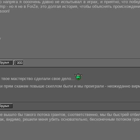
го напряга я оооочень давно не испытывал в играх, и приятно, что побе
p - но я не в ForZe, это долгая история, чтобы объяснять происхождения 
soon!
e
 твое мастерство сделали свое дело...
оки прям скажем повыше скиллом были и мы проиграли - неожиданно вир
не вышло бы такого потока грантов, соответственно, мы бы быстрей отби
 как, видимо, решили меня убить основательно, бесконечным потоком гран