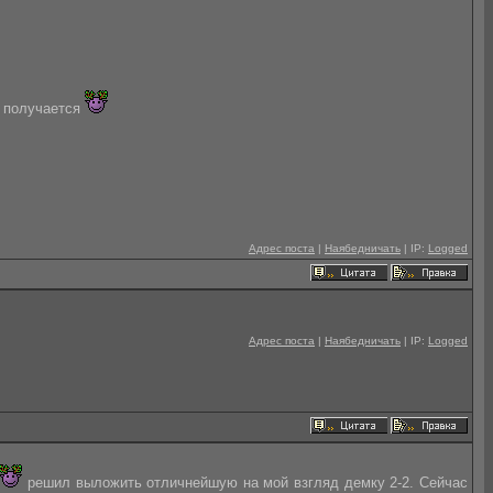
о получается
Адрес поста
|
Наябедничать
| IP:
Logged
Адрес поста
|
Наябедничать
| IP:
Logged
решил выложить отличнейшую на мой взгляд демку 2-2. Сейчас