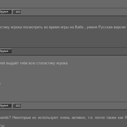
стику игрока посмотреть во время игры на Batle., уменя Русская верси
net выдаёт тебе всю статистику игрока.
e
ands? Некоторые их используют очень активно, т.е. почти также как R
'a)