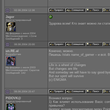
02.06.2004 12:36
Jagor
Зарегистрированный
Здарова всем! Кто знает можно ли стати
На форумах с июня 2004
Местонахождение: г.Сочи
Сообщений: 3
06.06.2004 20:00
un.RE.al
Конечно, можно.
Разработчик
Пишешь /stats name_of_gamer -- и всё. B
__________________
Life is a wheel of changes
На форумах с июля 2003
But changes are life
Местонахождение: Саратов
And someday we will have to say good by
Сообщений: 142
But our spirit will survive
(с) ENIGMA
06.06.2004 20:47
PIDOVK@
Возникл вопрос:
Зарегистрированный
1) Как влияет использование Basic com
привычка?
(вопрос возник просматривая репку Point