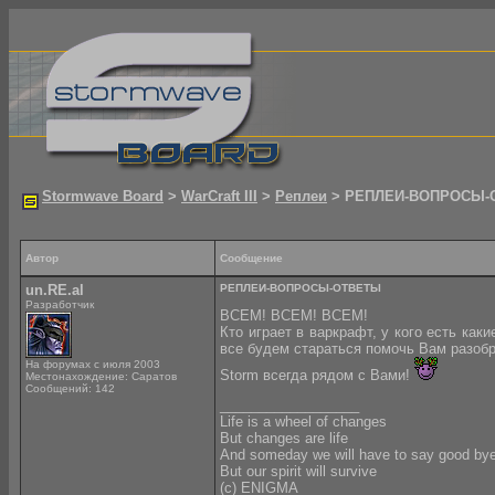
Stormwave Board
>
WarCraft III
>
Реплеи
> РЕПЛЕИ-ВОПРОСЫ-
Автор
Сообщение
un.RE.al
РЕПЛЕИ-ВОПРОСЫ-ОТВЕТЫ
Разработчик
ВСЕМ! ВСЕМ! ВСЕМ!
Кто играет в варкрафт, у кого есть ка
все будем стараться помочь Вам разобр
На форумах с июля 2003
Storm всегда рядом с Вами!
Местонахождение: Саратов
Сообщений: 142
__________________
Life is a wheel of changes
But changes are life
And someday we will have to say good by
But our spirit will survive
(с) ENIGMA