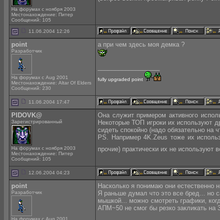
На форумах с ноября 2003
Местонахождение: Питер
Сообщений: 105
11.06.2004 12:26
point
а при чем здесь моя демка ?
Разработчик
__________________
На форумах с Aug 2001
fully upgraded point
Местонахождение: Altar Of Elders
Сообщений: 230
11.06.2004 17:47
PIDOVK@
Она служит примером активного исполь
Зарегистрированный
Некоторые ТОП игроки их используют др
сидеть спокойно (надо обязательно на чт
PS. Например 4K.Zeus тоже их использ
На форумах с ноября 2003
прочие) практически их не используют 
Местонахождение: Питер
Сообщений: 105
12.06.2004 04:23
point
Насколько я понимаю они естественно ни 
Разработчик
Я раньше думал что это все бред... но 
мышкой... можно смотреть графики, когд
АПМ~50 не смог бы резко закликать на 3
На форумах с Aug 2001