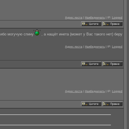
Адрес поста
|
Наябедничать
| IP:
Logged
либо могучую спину
, а нащёт инета (может у Вас такого нет) беру
Адрес поста
|
Наябедничать
| IP:
Logged
Адрес поста
|
Наябедничать
| IP:
Logged