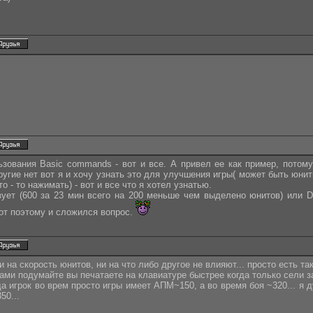
зования Basic commands - вот и все. А привел ее как пример, потом
угие нет вот я и хочу узнать это для улучшения игры( может быть юнит
о - то нажимать) - вот и все что я хотел узнатью.
ует (600 за 23 мин всего на 200 меньше чем выделено юнитов) или DI
вот поэтому и сложился вопрос.
на скорость юнитов, ни на что либо другое не влияют... просто есть так
сами подумайте вы печатаете на клавиатуре быстрее когда только сели за
а игрок во врем просто игры имеет АПМ~150, а во время боя ~320... я ду
50...