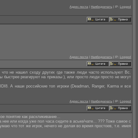
Адрес поста
|
Наябедничать
| IP:
Logged
Адрес поста
|
Наябедничать
| IP:
Logged
у что не нашел сходу других где также люди часто используют Bc.
ы быстрее реагируют на приказы ), или просто люди просто не могут
DI8. А наши российские топ игроки (Deadman, Ranger, Karma и все
Адрес поста
|
Наябедничать
| IP:
Logged
ое понятие как раскликивание...
 нее или когда уже пол часа сидите в аське/чате... ??? Тоже самое с
маю что тот же игрок, нечего не делая во время простоев, т.е. имея