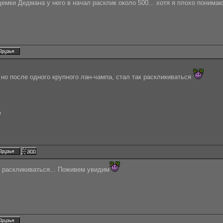
демки Дедмана у него в начал расклик около 500... хотя я плохо понимаю
 но после одного крупного лан-чампа, стал так раскликиваться
e
у раскликиваться... Поживем увидим