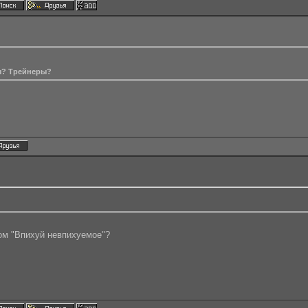
ды? Трейнеры?
ом "Впихуй невпихуемое"?