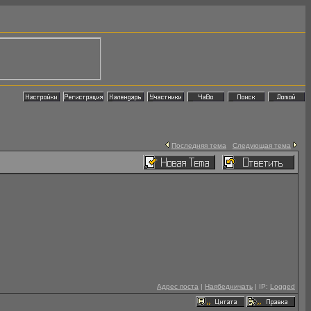
Последняя тема
Следующая тема
Адрес поста
|
Наябедничать
| IP:
Logged