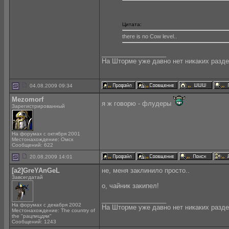
Цитата:
there is no Cow level..
__________________
На Шторме уже давно нет никаких разде
04.08.2009 09:34
Mezomorf
я ж говорю - флудеры
Зарегистрированный
На форумах с октября 2001
Местонахождение: Омск
Сообщений: 622
20.08.2009 14:01
[a2]GreYAnGeL
не, меня заклинило просто..
Завсегдатай
о, чайник закипел!
__________________
На форумах с декабря 2002
На Шторме уже давно нет никаких разде
Местонахождение: The country of
the "рацпицдяи"
Сообщений: 1243