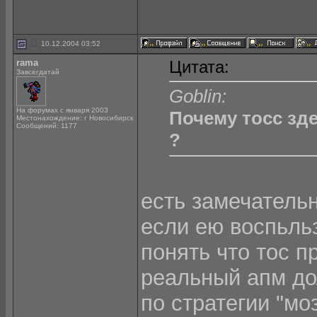
10.12.2004 03:52
rama
Цитата:
Завсегдатай
Goblin:
На форумах с января 2003
Почему тосс зде
Местонахождение: г Новосибирск
Сообщений: 1177
?
есть замечательн
если ею воспьльз
понять что тос п
реальный апм дол
по стратегии "мо