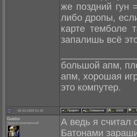
же поздний гун =
либо дропы, если
карте темболе т
запалишь всё это
______________
большой апм, пло
апм, хорошая игра
это компутер.
06.03.2005 01:35
Goblin
А ведь я считал 
Зарегистрированный
Батонами зараши