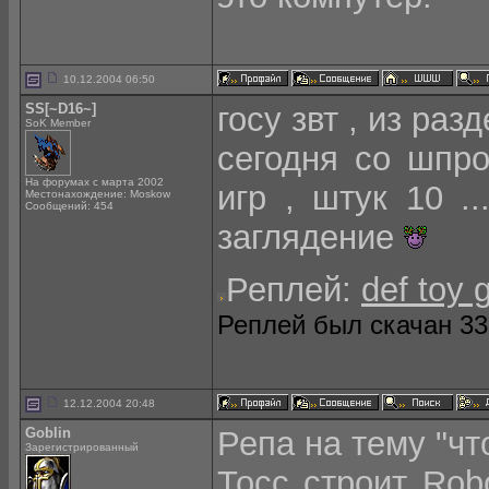
10.12.2004 06:50
SS[~D16~]
госу звт , из раз
SoK Member
сегодня со шпро
На форумах с марта 2002
игр , штук 10 .
Местонахождение: Moskow
Сообщений: 454
заглядение
Реплей:
def toy 
Реплей был скачан 332
12.12.2004 20:48
Goblin
Репа на тему "чт
Зарегистрированный
Тосс строит Robo