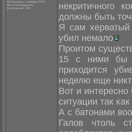
На форумах с января 2003
некритичного ко
Местонахождение:
Сообщений: 208
должны быть точ
Я сам херватый 
убил немало
Проитом существ
15 с ними бы п
приходится уби
неделю еще никт
Вот и интересно 
ситуации так как
А с батонами во
Галов чтоль с