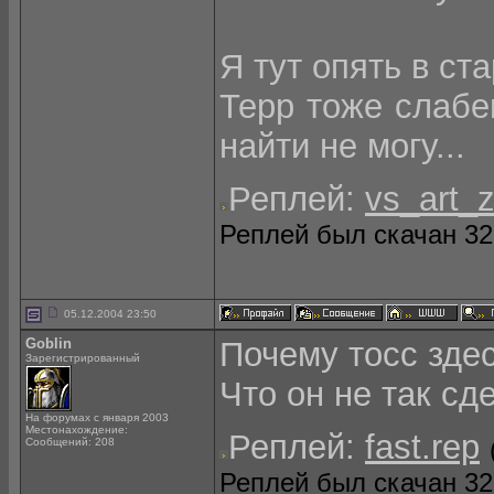
Я тут опять в ста
Терр тоже слабе
найти не могу...
Реплей:
vs_art_z
Реплей был скачан 326
05.12.2004 23:50
Goblin
Почему тосс зде
Зарегистрированный
Что он не так сд
На форумах с января 2003
Местонахождение:
Реплей:
fast.rep
Сообщений: 208
Реплей был скачан 323