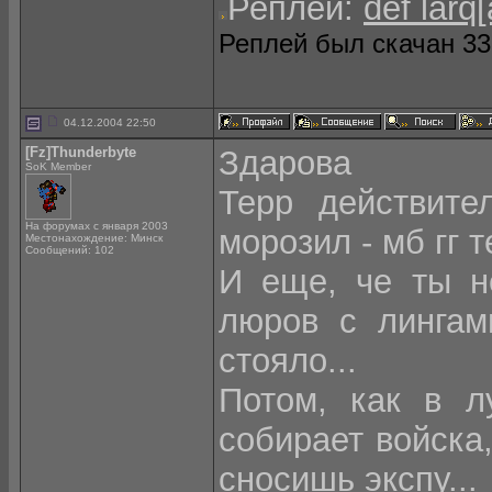
Реплей:
def larq[
Реплей был скачан 331
04.12.2004 22:50
[Fz]Thunderbyte
Здарова
SoK Member
Терр действите
На форумах с января 2003
морозил - мб гг 
Местонахождение: Минск
Сообщений: 102
И еще, че ты н
люров с лингам
стояло...
Потом, как в л
собирает войска,
сносишь экспу...