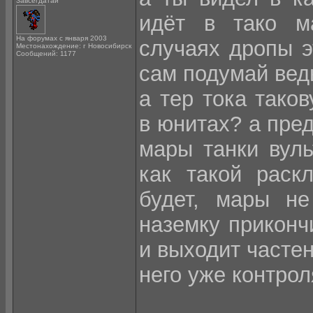
Завсегдатай
идёт в тако м
На форумах с января 2003
случаях дропы эт
Местонахождение: г Новосибирск
Сообщений: 1177
сам подумай ведь
а тер тока тако
в юнитах? а пре
мары танки вуль
как такой раск
будет, мары не
наземку приконч
и выходит частен
него уже контрол
______________