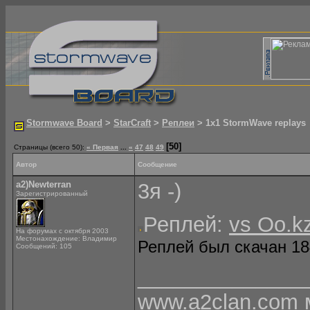
Stormwave Board
>
StarCraft
>
Реплеи
> 1х1 StormWave replays
[50]
Страницы (всего 50):
« Первая
...
«
47
48
49
Автор
Сообщение
a2)Newterran
3я -)
Зарегистрированный
Реплей:
vs Oo.k
На форумах с октября 2003
Местонахождение: Владимир
Реплей был скачан 184
Сообщений: 105
______________
www.a2clan.com 