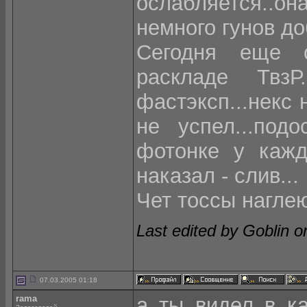
ослабляется..о
немного гунов до
Сегодня еще о
раскладе ТвзР.
фастэксп...некс
не успел...подо
фотонке у каждо
наказал - слив...
Чет тоссы наглею
Last edited by Goblin o
07.03.2005 01:18
rama
а ты видел в ка