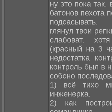
ну это пока так.
батонов пехота п
подсасывать.
глянул твои репк
слабоват, хот
(красный на 3 ч
недостатка конт
контроль был в н
собсно последов
1) всё тихо м
инженерка.
2) как постро
сомандника.