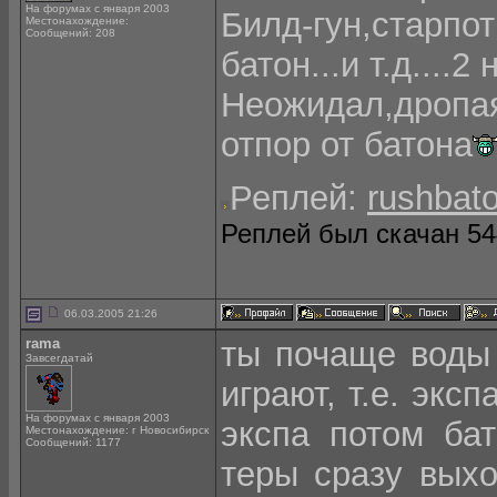
На форумах с января 2003
Билд-гун,старпо
Местонахождение:
Сообщений: 208
батон...и т.д....2 
Неожидал,дропа
отпор от батона
Реплей:
rushbat
Реплей был скачан 544
06.03.2005 21:26
rama
ты почаще воды 
Завсегдатай
играют, т.е. экс
На форумах с января 2003
экспа потом бат
Местонахождение: г Новосибирск
Сообщений: 1177
теры сразу выхо