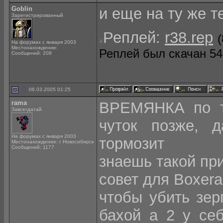
Goblin
и еще на ту же те
Зарегистрированный
Реплей:
r38.rep
На форумах с января 2003
Местонахождение:
Реплей был скачан 541
Сообщений: 208
06.03.2005 01:25
rama
ВРЕМЯНКА по та
Завсегдатай
чуток позже, д
На форумах с января 2003
тормозит
Местонахождение: г Новосибирск
Сообщений: 1177
знаешь такой пр
совет для Boxera
чтобы убить зер
бахой а 2 у себ