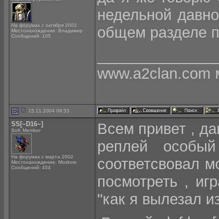
недельной давн
На форумах с октября 2003
общем разделе п
Местонахождение: Владимир
Сообщений: 105
______________
www.a2clan.com 
15.11.2004 09:53
SS[~D16~]
Всем привет , дав
SoK Member
реплей особый
На форумах с марта 2002
соответсвовал мо
Местонахождение: Moskow
Сообщений: 454
посмотреть , игр
"как я вылезал 