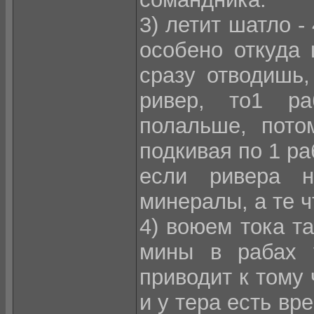
3) летит шатло -
особено откуда 
сразу отводишь,
ривер, то1 р
полальше, пото
подкивая по 1 ра
если ривера н
минералы, а те ч
4) воюем тока та
мины в рабах у
приводит к тому 
и у тера есть вр