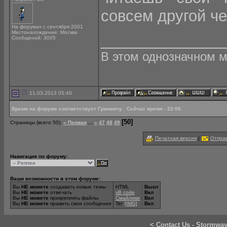
совсем другой ч
На форумах с сентября 2001
Местонахождение: Москва
______________
Сообщений: 3005
В этом однозначном ми
11.03.2013 05:40
Время на форуме соответствует Гринвичу . Сейчас время - 22:06.
[50]
Страницы (всего 50):
« Первая
...
«
47
48
49
Печатная версия
|
Отправ
Навигация по форуму:
Ваши возможности в этом форуме:
Вы
НЕ можете
создавать новые темы
HTML
:
Выкл
Вы
НЕ можете
отвечать
vB code
:
Вкл
Вы
НЕ можете
прикреплять файлы
Смайлики
:
Вкл
Вы
НЕ можете
править свои сообщения
Тег
[IMG]
:
Вкл
<
Contact Us
-
Stormwa