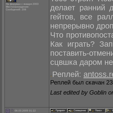
На форумах с января 2003
делает ранний д
Местонахождение:
Сообщений: 208
гейтов, все рал
непрерывно дропа
Что противопост
Как играть? Зап
поставить-отме
сцвшка даром не
Реплей:
antoss.r
Реплей был скачан 238
Last edited by Goblin o
06.03.2005 01:22