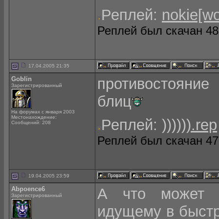
Реплей:
nokie[wo
Реплей был скачан 482
17.04.2005 21:35
Goblin
противостояние 
Зарегистрированный
блиц
На форумах с января 2003
Местонахождение:
Реплей:
)))))).rep
Сообщений: 208
Реплей был скачан 476
19.04.2005 23:59
Abpoence6
А что может п
Зарегистрированный
идущему в быстр