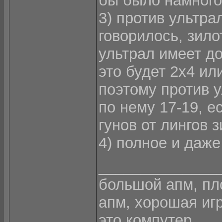
бы было намного
3) против ультра
говорилось, зило
ультрал имеет до
это будет 2х4 или
поэтому против у
по нему 17-19, е
гунов от лингов 
4) полное и даже
______________
большой апм, пло
апм, хорошая игра
это компутер.