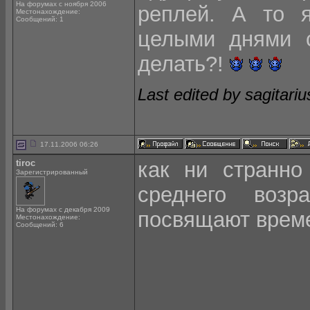
На форумах с ноября 2006
реплей. А то 
Местонахождение:
Сообщений: 1
целыми днями с
делать?!
Last edited by sagitari
17.11.2006 06:26
tiroc
как ни странно
Зарегистрированный
среднего воз
На форумах с декабря 2009
посвящают време
Местонахождение:
Сообщений: 6