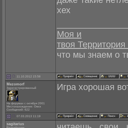
хех
______________
Моя и
твоя Территория 
что мы знаем о т
11.10.2012 15:58
Mezomorf
Игра хорошая вот
Зарегистрированный
На форумах с октября 2001
Местонахождение: Омск
Сообщений: 622
07.03.2013 11:19
sagitarius
читаешь свои 
Разработчик