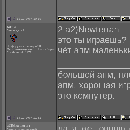
13.11.2004 10:18
rama
2 a2)Newterran
Завсегдатай
это ты играешь?
На форумах с января 2003
чёт апм маленьки
Местонахождение: г Новосибирск
Сообщений: 1177
______________
большой апм, пло
апм, хорошая игра
это компутер.
14.11.2004 21:51
a2)Newterran
да я же говорю 
Зарегистрированный