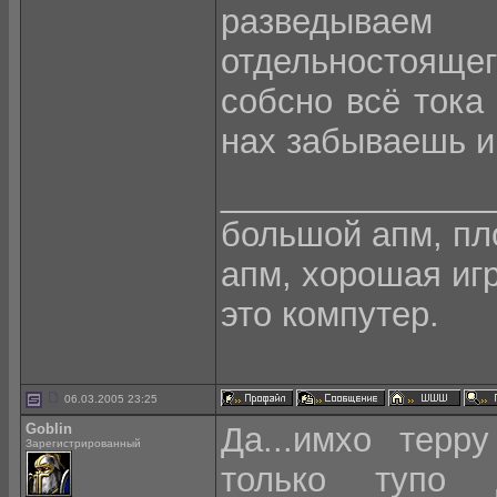
разведываем 
отдельностоящег
собсно всё тока
нах забываешь и
______________
большой апм, пло
апм, хорошая игра
это компутер.
06.03.2005 23:25
Goblin
Да...имхо терр
Зарегистрированный
только тупо 