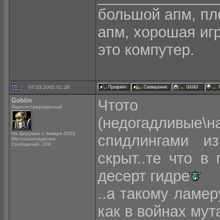
большой апм, пло
апм, хорошая игра
это компутер.
07.03.2005 01:28
Goblin
Чтото бо
Зарегистрированный
(недогадливые\
На форумах с января 2003
спидлингами из
Местонахождение:
Сообщений: 208
скрыт..те что в 
десерт гидре
..а такому ламер
как в войнах мут