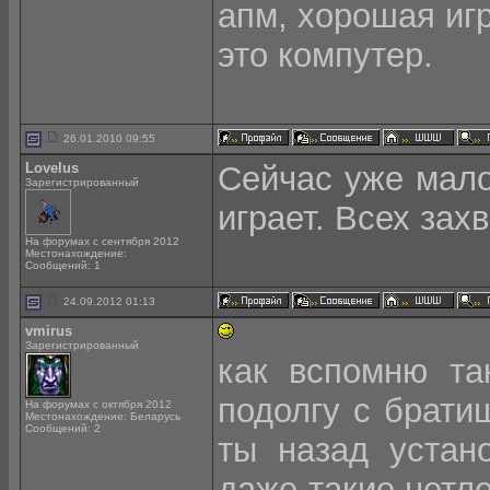
апм, хорошая игра
это компутер.
26.01.2010 09:55
Lovelus
Сейчас уже мало
Зарегистрированный
играет. Всех зах
На форумах с сентября 2012
Местонахождение:
Сообщений: 1
24.09.2012 01:13
vmirus
Зарегистрированный
как вспомню та
подолгу с брати
На форумах с октября 2012
Местонахождение: Беларусь
Сообщений: 2
ты назад устан
даже такие нетле