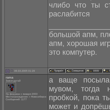
члибо что ты с
раслабится
______________
большой апм, пло
апм, хорошая игра
это компутер.
06.03.2005 01:29
rama
а ваще посылай
Завсегдатай
мувом, тогда 
На форумах с января 2003
пробкой, пока т
Местонахождение: г Новосибирск
Сообщений: 1177
может и допрёшь