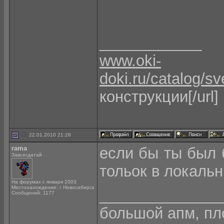
____________
www.oki-
doki.ru/catalog/s
конструкции[/url]
22.01.2010 21:28
rama
если бы ты был б
Завсегдатай
тольок в локаль
На форумах с января 2003
Местонахождение: г Новосибирск
______________
Сообщений: 1177
большой апм, пло