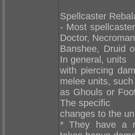
Spellcaster Reba
- Most spellcaste
Doctor, Necroman
Banshee, Druid o
In general, units
with piercing dam
melee units, such
as Ghouls or Foot
The specific
changes to the uni
* They have a n