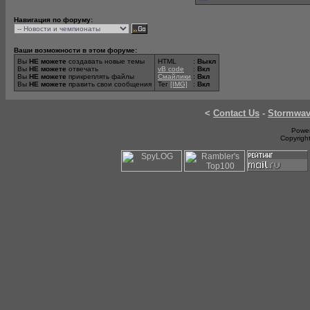
Навигация по форуму:
Ваши возможности в этом форуме:
Вы
НЕ можете
создавать новые темы
HTML
:
Выкл
Вы
НЕ можете
отвечать
vB code
:
Вкл
Вы
НЕ можете
прикреплять файлы
Смайлики
:
Вкл
Вы
НЕ можете
править свои сообщения
Тег
[IMG]
:
Вкл
<
Contact Us
-
Stormwa
Power
Copyrigh