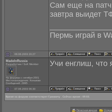
Сам еще на патч 
завтра выидет ТФ
______________
Пермь играй в War
06.06.2003 20:27
MadeInRussia
Учи енглиш, что 
Разработчик / SoK Member
На форумах с октября 2001
Местонахождение: Коньково
Сообщений: 2995
07.06.2003 06:30
Время на форуме соответствует Гринвичу . Сейчас время - 09:03.
Печатная версия
|
Отправ