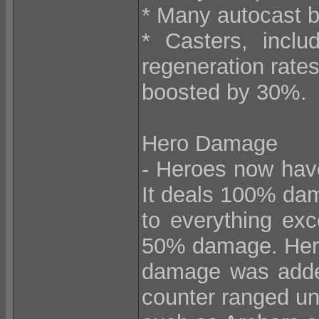
* Many autocast b
* Casters, incl
regeneration rate
boosted by 30%.
Hero Damage
- Heroes now hav
It deals 100% da
to everything exce
50% damage. He
damage was added
counter ranged un