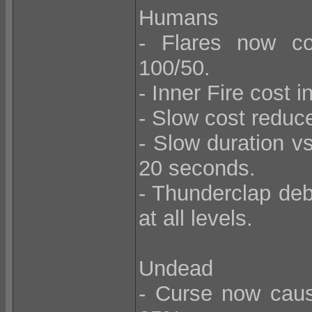
Humans
- Flares now co
100/50.
- Inner Fire cost 
- Slow cost reduc
- Slow duration v
20 seconds.
- Thunderclap debu
at all levels.
Undead
- Curse now cau