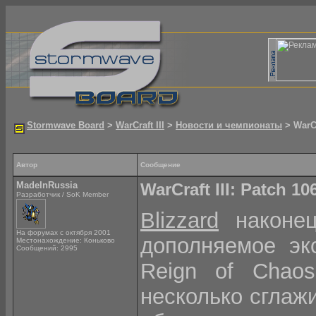
Stormwave Board
>
WarCraft III
>
Новости и чемпионаты
> WarCr
Автор
Сообщение
MadeInRussia
WarCraft III: Patch 10
Разработчик / SoK Member
Blizzard
наконец
На форумах с октября 2001
дополняемое экс
Местонахождение: Коньково
Сообщений: 2995
Reign of Chaos
несколько сглаж