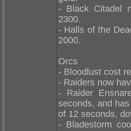
- Black Citadel 
2300.
- Halls of the De
2000.
Orcs
- Bloodlust cost 
- Raiders now hav
- Raider Ensnar
seconds, and has
of 12 seconds, d
- Bladestorm co