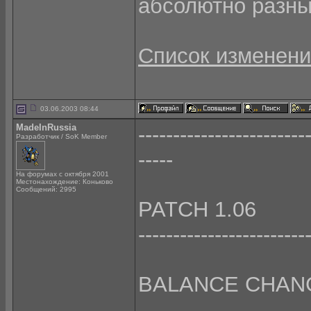
абсолютно разны
Список изменени
03.06.2003 08:44
MadeInRussia
------------------------
Разработчик / SoK Member
-----
На форумах с октября 2001
Местонахождение: Коньково
Сообщений: 2995
PATCH 1.06
------------------------
BALANCE CHAN