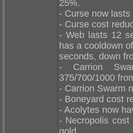
25%.
- Curse now lasts
- Curse cost redu
- Web lasts 12 s
has a cooldown o
seconds, down fr
- Carrion Sw
375/700/1000 fro
- Carrion Swarm n
- Boneyard cost r
- Acolytes now ha
- Necropolis cost
gold.