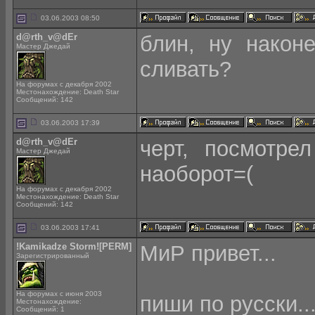
03.06.2003 08:50
d@rth_v@dEr
блин, ну након
Мастер Джедай
сливать?
На форумах с декабря 2002
Местонахождение: Death Star
Сообщений: 142
03.06.2003 17:39
d@rth_v@dEr
черт, посмотре
Мастер Джедай
наоборот=(
На форумах с декабря 2002
Местонахождение: Death Star
Сообщений: 142
03.06.2003 17:41
!Kamikadze Storm![PERM]
МиР привет...
Зарегистрированный
На форумах с июня 2003
пиши по русски...
Местонахождение:
Сообщений: 1