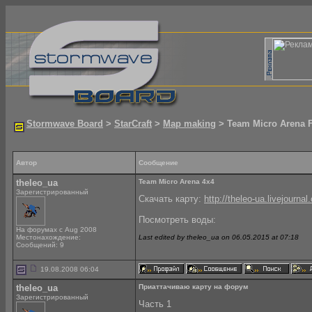
Stormwave Board
>
StarCraft
>
Map making
> Team Micro Arena 
Автор
Сообщение
theleo_ua
Team Micro Arena 4x4
Зарегистрированный
Скачать карту:
http://theleo-ua.livejournal
Посмотреть воды:
На форумах с Aug 2008
Местонахождение:
Last edited by theleo_ua on 06.05.2015 at 07:18
Сообщений: 9
19.08.2008 06:04
theleo_ua
Приаттачиваю карту на форум
Зарегистрированный
Часть 1