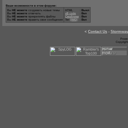
Ваши возможности в этом форуме:
Вы
НЕ можете
создавать новые темы
HTML
:
Выкл
Вы
НЕ можете
отвечать
vB code
:
Вкл
Вы
НЕ можете
прикреплять файлы
Смайлики
:
Вкл
Вы
НЕ можете
править свои сообщения
Тег
[IMG]
:
Вкл
<
Contact Us
-
Stormwa
Power
Copyrigh