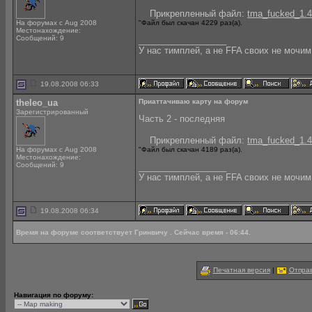
Прикрепленный файл:
tma_fucked_1.4_
На форумах с Aug 2008
"Файл был скачан 4229 раз(а).
Местонахождение:
Сообщений: 9
__________________
У нас тимплей, а не FFA своих не мочим
19.08.2008 06:33
theleo_ua
Приаттачиваю карту на форум
Зарегистрированный
Часть 2 - последняя
Прикрепленный файл:
tma_fucked_1.4_
На форумах с Aug 2008
"Файл был скачан 4189 раз(а).
Местонахождение:
Сообщений: 9
__________________
У нас тимплей, а не FFA своих не мочим
19.08.2008 06:34
Время на форуме соответствует Гринвичу . Сейчас время - 06:44.
Печатная версия
|
Отправ
Навигация по форуму: