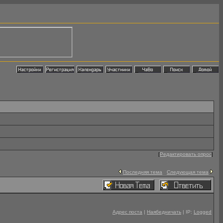
[
Редактировать опрос
]
Последняя тема
Следующая тема
Адрес поста
|
Наябедничать
| IP:
Logged