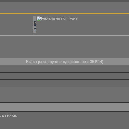
Какая раса круче (подсказка - это ЗЕРГИ)
за зергов.