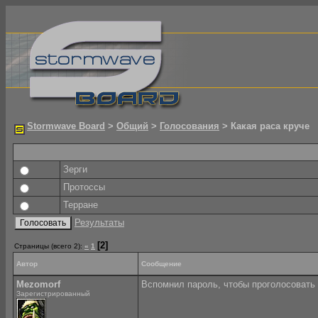
Stormwave Board
>
Общий
>
Голосования
> Какая раса круче
Зерги
Протоссы
Терране
Результаты
[2]
Страницы (всего 2):
«
1
Автор
Сообщение
Mezomorf
Вспомнил пароль, чтобы проголосовать 
Зарегистрированный