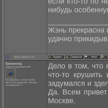
если кто-то по 
нибудь особенную
______________
Жзнь прекрасна и
удачно прикидыва
29.07.2004 07:15
Кришноид
Дело в том, что 
Зарегистрированный
что-то крушить 
На форумах с июля 2004
задумался и зде
Местонахождение: Москва
Сообщений: 2
Да. Всем привет
Москве.