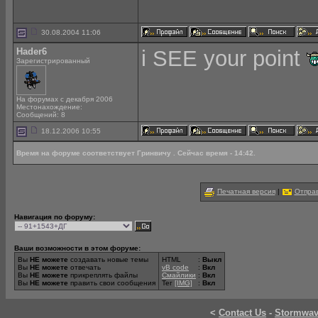
30.08.2004 11:06
Hader6
i SEE your point
Зарегистрированный
На форумах с декабря 2006
Местонахождение:
Сообщений: 8
18.12.2006 10:55
Время на форуме соответствует Гринвичу . Сейчас время - 14:42.
Печатная версия
|
Отправ
Навигация по форуму:
Ваши возможности в этом форуме:
Вы
НЕ можете
создавать новые темы
HTML
:
Выкл
Вы
НЕ можете
отвечать
vB code
:
Вкл
Вы
НЕ можете
прикреплять файлы
Смайлики
:
Вкл
Вы
НЕ можете
править свои сообщения
Тег
[IMG]
:
Вкл
<
Contact Us
-
Stormwa