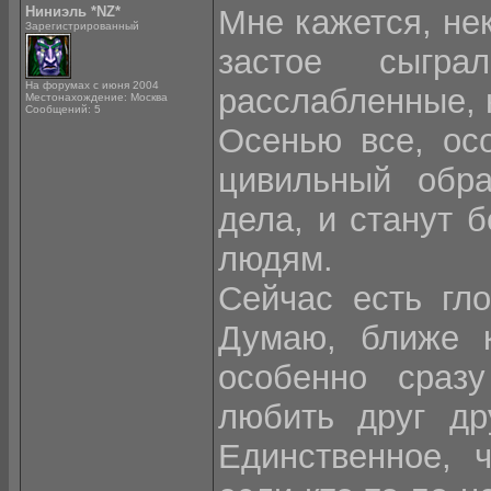
Ниниэль *NZ*
Мне кажется, не
Зарегистрированный
застое сыгр
На форумах с июня 2004
расслабленные, н
Местонахождение: Москва
Сообщений: 5
Осенью все, осо
цивильный обра
дела, и станут 
людям.
Сейчас есть гл
Думаю, ближе к
особенно сраз
любить друг др
Единственное, 