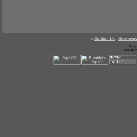
<
Contact Us
-
Stormwa
Power
Copyrigh