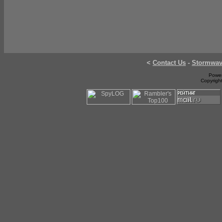
<
Contact Us
-
Stormwa
Power
Copyrigh