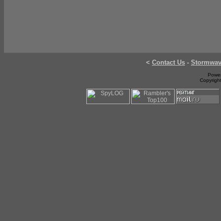
<
Contact Us
-
Stormwa
Power
Copyrigh