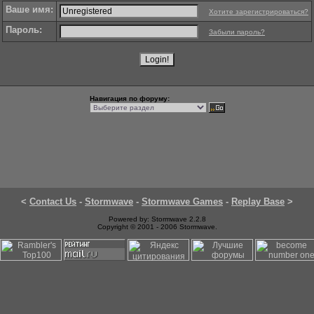
Ваше имя:
Хотите зарегистрироваться?
Пароль:
Забыли пароль?
Навигация по форуму:
<
Contact Us
-
Stormwave
-
Stormwave Games
-
Replay Base
>
Powered by: Stormwave 2.2.8
Copyright © 2001 - 2006 Stormwave.