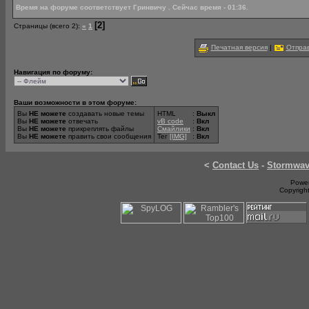
Время на форуме соответствует Гринвичу . Сейчас время - 01:36.
[2]
Страницы (всего 2):
«
1
Печатная версия
|
Отправ
Навигация по форуму:
Ваши возможности в этом форуме:
Вы
НЕ можете
создавать новые темы
HTML
:
Выкл
Вы
НЕ можете
отвечать
vB code
:
Вкл
Вы
НЕ можете
прикреплять файлы
Смайлики
:
Вкл
Вы
НЕ можете
править свои сообщения
Тег
[IMG]
:
Вкл
<
Contact Us
-
Stormwa
Power
Copyrigh