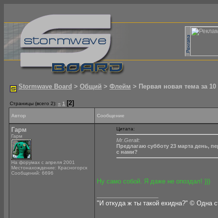
Stormwave Board
>
Общий
>
Флейм
> Первая новая тема за 10
[2]
Страницы (всего 2):
«
1
Автор
Сообщение
Гарм
Цитата:
Гарм
Mr.Geralt:
Предлагаю субботу 23 марта день, пе
с нами?
На форумах с апреля 2001
Местонахождение: Красногорск
Сообщений: 6696
Ну само собой. Я даже не опоздал! )))
__________________
"И откуда ж ты такой ехидна?" © Одна 