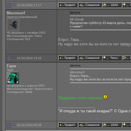
12.04.2024 17:17
Mezomorf
Цитата:
Зарегистрированный
Mr.Geralt:
Предлагаю субботу 23 марта день, пе
с нами?
На форумах с октября 2001
Местонахождение: Омск
Сообщений: 622
Епрст, Гера...
Ну надо же хотя бы за полста лет пред
14.04.2024 13:10
Гарм
Цитата:
Гарм
Mezomorf:
Епрст, Гера...
Ну надо же хотя бы за полста лет пр
На форумах с апреля 2001
Местонахождение: Красногорск
Сообщений: 6696
Поддержу этого оратора
__________________
"И откуда ж ты такой ехидна?" © Одна 
24.04.2024 00:28